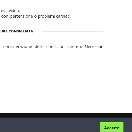
resa video.
i con ipertensione o problemi cardiaci.
URA CONSIGLIATA
n considerazione delle condizioni meteo. Necessari
Privacy & Cookie Policy
|
Termini e Condizioni
Accetto
2026. Powered By
Live Your Mountain | P.IVA: 01899800666
.