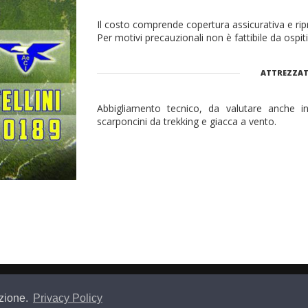
Il costo comprende copertura assicurativa e rip
Per motivi precauzionali non è fattibile da ospit
ATTREZZAT
Abbigliamento tecnico, da valutare anche i
scarponcini da trekking e giacca a vento.
azione.
Privacy Policy
© 