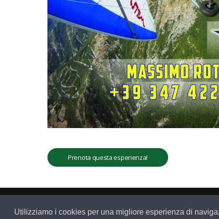
Prenota questa esperienza!
info@liveyourmountain.com
Utilizziamo i cookies per una migliore esperienza di navig
+39 340.7894800